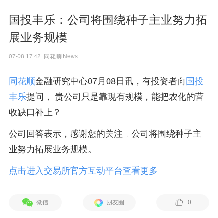
国投丰乐：公司将围绕种子主业努力拓
展业务规模
07-08 17:42 同花顺iNews
同花顺
金融研究中心07月08日讯，有投资者向
国投
丰乐
提问， 贵公司只是靠现有规模，能把农化的营
收缺口补上？
公司回答表示，感谢您的关注，公司将围绕种子主
业努力拓展业务规模。
点击进入交易所官方互动平台查看更多
微信
朋友圈
0