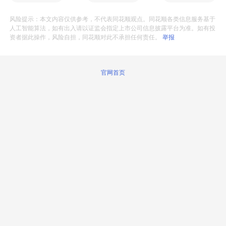
风险提示：本文内容仅供参考，不代表同花顺观点。同花顺各类信息服务基于
人工智能算法，如有出入请以证监会指定上市公司信息披露平台为准。如有投
资者据此操作，风险自担，同花顺对此不承担任何责任。
举报
官网首页